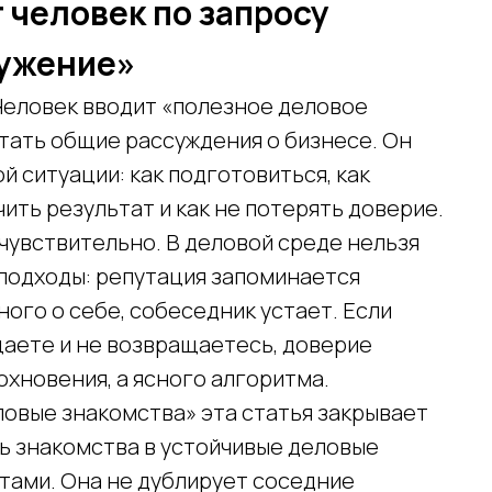
 человек по запросу
ружение»
Человек вводит «полезное деловое
итать общие рассуждения о бизнесе. Он
ой ситуации: как подготовиться, как
чить результат и как не потерять доверие.
чувствительно. В деловой среде нельзя
подходы: репутация запоминается
ного о себе, собеседник устает. Если
щаете и не возвращаетесь, доверие
охновения, а ясного алгоритма.
ловые знакомства» эта статья закрывает
 знакомства в устойчивые деловые
ктами. Она не дублирует соседние