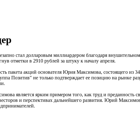
дер
незапно стал долларовым миллиардером благодаря внушительному
нув отметки в 2910 рублей за штуку к началу апреля.
сть пакета акций основателя Юрия Максимова, состоящего из 34
ппа Позитив" не только подтверждает ее позицию на рынке раз
ии.
ксимова является ярким примером того, как труд и преданность с
весторов и перспективах дальнейшего развития. Юрий Максимов
едпринимателей.