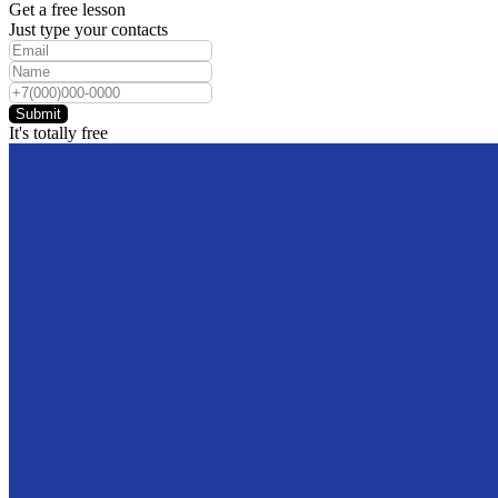
Get a free lesson
Just type your contacts
Submit
It's totally free