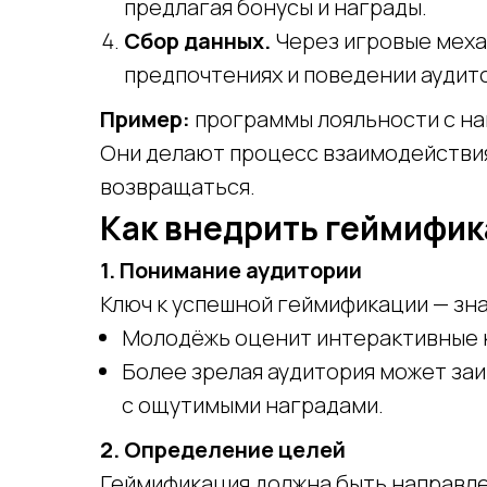
предлагая бонусы и награды.
Сбор данных.
Через игровые меха
предпочтениях и поведении аудит
Пример:
программы лояльности с нак
Они делают процесс взаимодействи
возвращаться.
Как внедрить геймифик
1. Понимание аудитории
Ключ к успешной геймификации — зна
Молодёжь оценит интерактивные к
Более зрелая аудитория может з
с ощутимыми наградами.
2. Определение целей
Геймификация должна быть направле