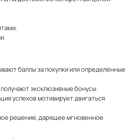
нтами,
и.
вают баллы за покупки или определённые
получают эксклюзивные бонусы.
ция успехов мотивирует двигаться
ное решение, дарящее мгновенное