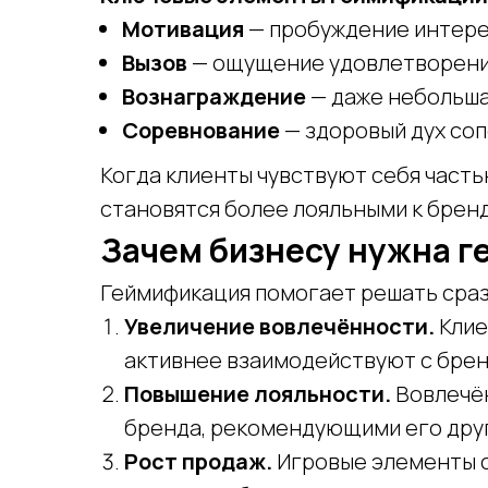
Мотивация
— пробуждение интерес
Вызов
— ощущение удовлетворения
Вознаграждение
— даже небольшая
Соревнование
— здоровый дух со
Когда клиенты чувствуют себя частью
становятся более лояльными к бренд
Зачем бизнесу нужна 
Геймификация помогает решать сраз
Увеличение вовлечённости.
Клие
активнее взаимодействуют с бре
Повышение лояльности.
Вовлечён
бренда, рекомендующими его дру
Рост продаж.
Игровые элементы с