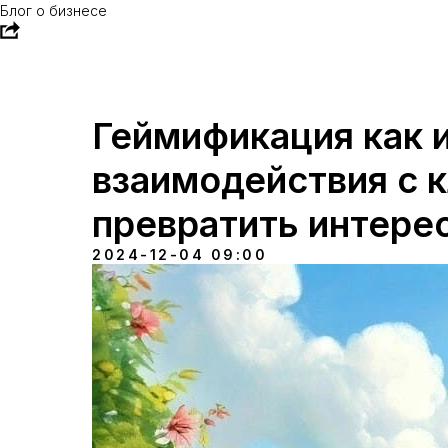
Блог о бизнесе
Геймификация как 
взаимодействия с к
превратить интерес
2024-12-04 09:00