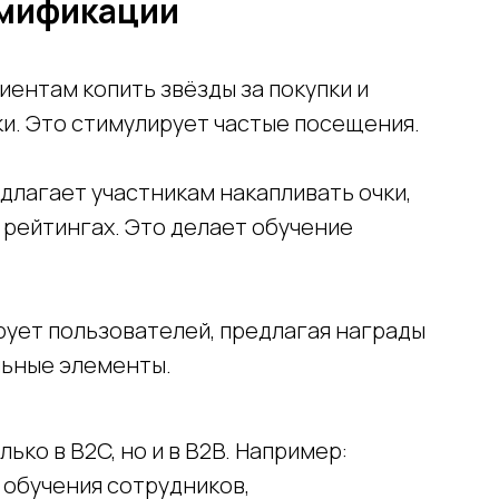
ймификации
ентам копить звёзды за покупки и
ки. Это стимулирует частые посещения.
длагает участникам накапливать очки,
 рейтингах. Это делает обучение
ует пользователей, предлагая награды
льные элементы.
ко в B2C, но и в B2B. Например:
 обучения сотрудников,