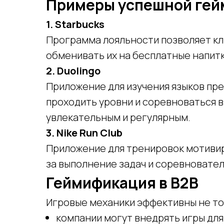
Примеры успешной ге
1. Starbucks
Программа лояльности позволяет кли
обменивать их на бесплатные напит
2. Duolingo
Приложение для изучения языков пре
проходить уровни и соревноваться в
увлекательным и регулярным.
3. Nike Run Club
Приложение для тренировок мотивир
за выполнение задач и соревновате
Геймификация в B2B
Игровые механики эффективны не толь
компании могут внедрять игры для