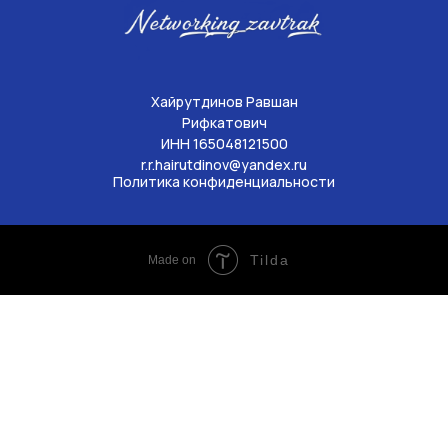
Хайрутдинов Равшан
Рифкатович
ИНН 165048121500
r.r.hairutdinov@yandex.ru
Политика конфиденциальности
Tilda
Made on