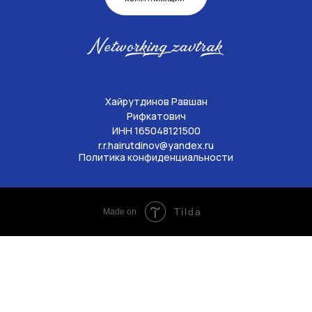
Хайрутдинов Равшан
Рифкатович
ИНН 165048121500
r.r.hairutdinov@yandex.ru
Политика конфиденциальности
Tilda
Made on