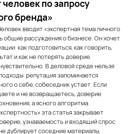
 человек по запросу
ого бренда»
Человек вводит «экспертная тема личного
ть общие рассуждения о бизнесе. Он хочет
уации: как подготовиться, как говорить,
ьтат и как не потерять доверие.
чувствительно. В деловой среде нельзя
подходы: репутация запоминается
ного о себе, собеседник устает. Если
щаете и не возвращаетесь, доверие
охновения, а ясного алгоритма.
экспертность» эта статья закрывает
оверие, узнаваемость и входящий спрос
не дублирует соседние материалы,