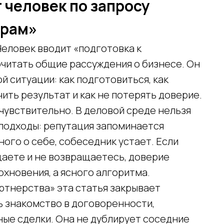
 человек по запросу
орам»
Человек вводит «подготовка к
очитать общие рассуждения о бизнесе. Он
ой ситуации: как подготовиться, как
чить результат и как не потерять доверие.
чувствительно. В деловой среде нельзя
подходы: репутация запоминается
ного о себе, собеседник устает. Если
щаете и не возвращаетесь, доверие
охновения, а ясного алгоритма.
ртнерства» эта статья закрывает
 знакомство в договоренности,
ые сделки. Она не дублирует соседние