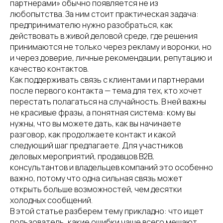
партнерами» обычно появляется не из
любопытства. За ним стоит практическая задача:
предпринимателю нужно разобраться, как
действовать в живой деловой среде, где решения
принимаются не только через рекламу и воронки, но
и через доверие, личные рекомендации, репутацию и
качество контактов.
Как поддерживать связь с клиентами и партнерами
после первого контакта — тема для тех, кто хочет
перестать полагаться на случайность. В ней важны
не красивые фразы, а понятная система: кому вы
нужны, что вы можете дать, как вы начинаете
разговор, как продолжаете контакт и какой
следующий шаг предлагаете. Для участников
деловых мероприятий, продавцов B2B,
консультантов и владельцев компаний это особенно
важно, потому что одна сильная связь может
открыть больше возможностей, чем десятки
холодных сообщений.
В этой статье разберем тему прикладно: что ищет
пользователь, какие ошибки чаще всего мешают