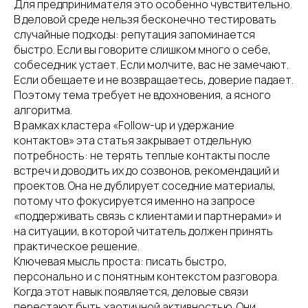
Для предпринимателя это особенно чувствительно.
В деловой среде нельзя бесконечно тестировать
случайные подходы: репутация запоминается
быстро. Если вы говорите слишком много о себе,
собеседник устает. Если молчите, вас не замечают.
Если обещаете и не возвращаетесь, доверие падает.
Поэтому тема требует не вдохновения, а ясного
алгоритма.
В рамках кластера «Follow-up и удержание
контактов» эта статья закрывает отдельную
потребность: не терять теплые контакты после
встреч и доводить их до созвонов, рекомендаций и
проектов. Она не дублирует соседние материалы,
потому что фокусируется именно на запросе
«поддерживать связь с клиентами и партнерами» и
на ситуации, в которой читатель должен принять
практическое решение.
Ключевая мысль проста: писать быстро,
персонально и с понятным контекстом разговора.
Когда этот навык появляется, деловые связи
перестают быть хаотичной активностью. Они