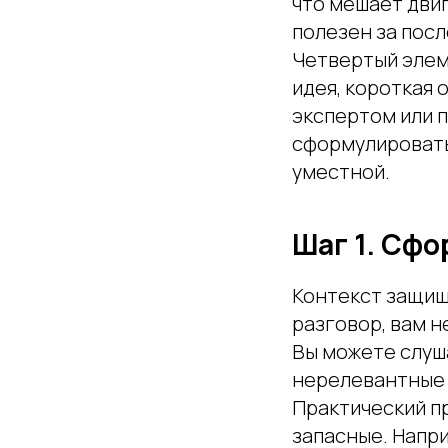
что мешает двиг
полезен за посл
Четвертый элеме
идея, короткая 
экспертом или 
сформулировать
уместной.
Шаг 1. Сфо
Контекст защищ
разговор, вам н
Вы можете слуш
нерелевантные
Практический п
запасные. Напр