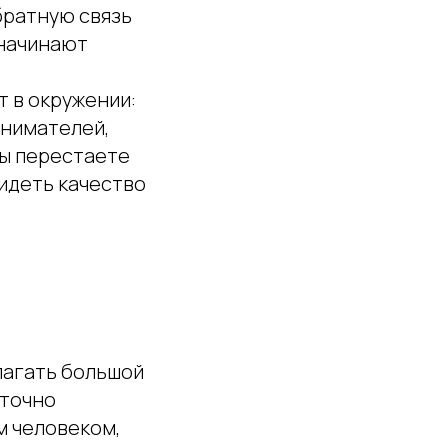
братную связь
 начинают
т в окружении:
инимателей,
вы перестаете
видеть качество
лагать большой
аточно
м человеком,