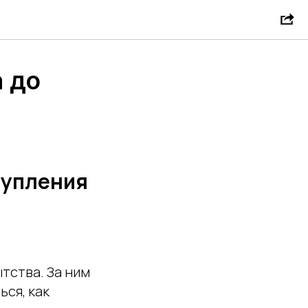
а до
тупления
тства. За ним
ся, как