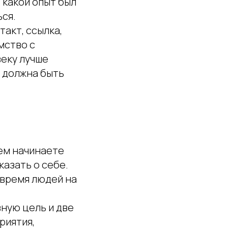
 какой опыт был
ься.
акт, ссылка,
мство с
веку лучше
а должна быть
чем начинаете
казать о себе.
 время людей на
ную цель и две
риятия,