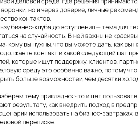
живой деловой среде, где решения принимаютс
 воронки, но и через доверие, личные рекомен
чество контактов.
ьзу бизнес-клуба до вступления — тема для тех
аться на случайность. В ней важны не красивы
а: кому вы нужны, что вы можете дать, как вы 
родолжаете контакт и какой следующий шаг пр
ей, которые ищут поддержку, клиентов, партн
еловую среду это особенно важно, потому что
крыть больше возможностей, чем десятки холо
азберем тему прикладно: что ищет пользовате
ают результату, как внедрить подход в пред
 сценарии использовать на бизнес-завтраках, 
деловой переписке.