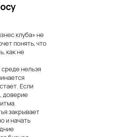
росу
знес клуба» не
очет понять, что
, как не
 среде нельзя
минается
стает. Если
, доверие
ритма.
тья закрывает
о и начать
едние