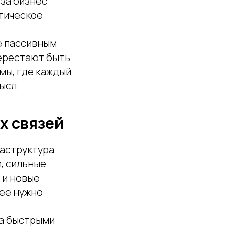
ьза бизнес
ктическое
е пассивным
перестают быть
мы, где каждый
ысл.
х связей
раструктура
, сильные
 и новые
 ее нужно
за быстрыми