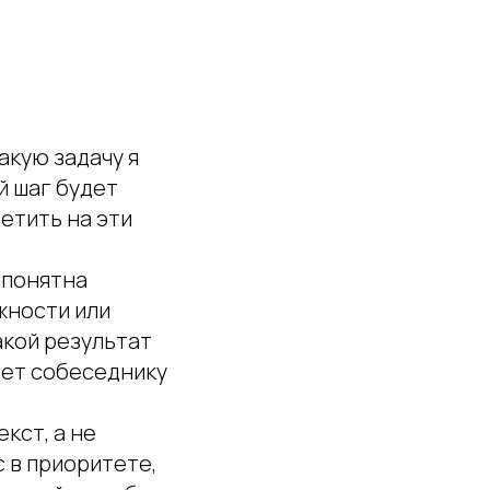
акую задачу я
й шаг будет
етить на эти
 понятна
жности или
акой результат
ает собеседнику
кст, а не
с в приоритете,