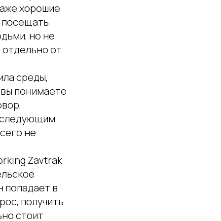
даже хорошие
 посещать
дьми, но не
т отдельно от
ила среды,
а вы понимаете
овор,
м следующим
всего не
rking Zavtrak
ельское
н попадает в
рос, получить
ьно стоит