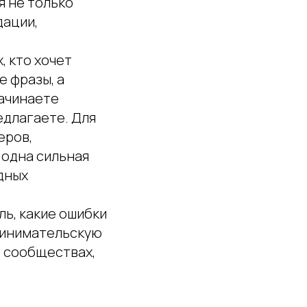
я не только
дации,
, кто хочет
е фразы, а
начинаете
едлагаете. Для
еров,
 одна сильная
дных
ль, какие ошибки
принимательскую
в сообществах,