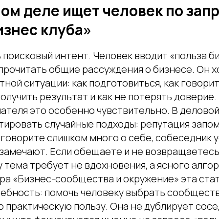
мом деле ищет человек по зап
изнес клуба»
поисковый интент. Человек вводит «польза би
 прочитать общие рассуждения о бизнесе. Он х
тной ситуации: как подготовиться, как говорить
получить результат и как не потерять доверие.
ателя это особенно чувствительно. В деловой
тировать случайные подходы: репутация запо
 говорите слишком много о себе, собеседник у
 замечают. Если обещаете и не возвращаетесь
 тема требует не вдохновения, а ясного алго
ера «Бизнес-сообщества и окружение» эта ста
ебность: помочь человеку выбрать сообществ
о практическую пользу. Она не дублирует сос