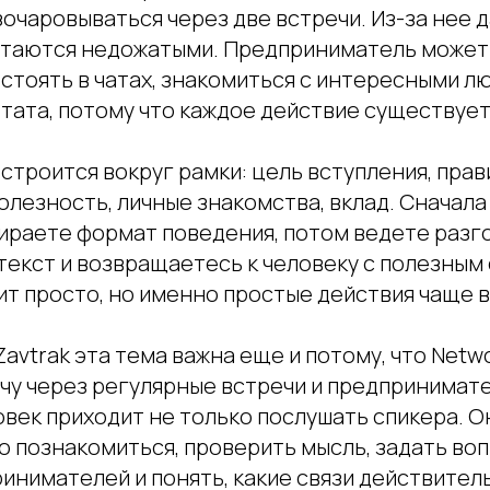
очаровываться через две встречи. Из-за нее 
стаются недожатыми. Предприниматель может
стоять в чатах, знакомиться с интересными лю
ьтата, потому что каждое действие существуе
строится вокруг рамки: цель вступления, прав
олезность, личные знакомства, вклад. Сначал
бираете формат поведения, потом ведете разг
текст и возвращаетесь к человеку с полезны
ит просто, но именно простые действия чаще 
Zavtrak эта тема важна еще и потому, что Netwo
ачу через регулярные встречи и предпринимат
век приходит не только послушать спикера. О
о познакомиться, проверить мысль, задать воп
инимателей и понять, какие связи действител