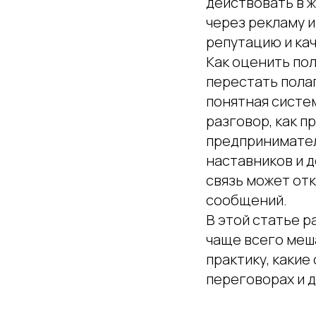
действовать в 
через рекламу и
репутацию и ка
Как оценить пол
перестать полаг
понятная систем
разговор, как п
предпринимател
наставников и д
связь может от
сообщений.
В этой статье р
чаще всего меш
практику, какие
переговорах и 