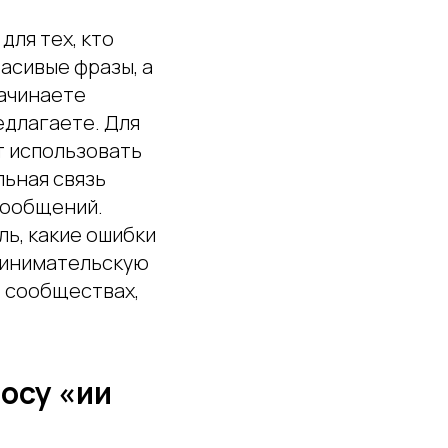
для тех, кто
расивые фразы, а
начинаете
едлагаете. Для
т использовать
льная связь
сообщений.
ль, какие ошибки
принимательскую
в сообществах,
росу «ии