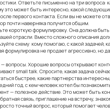
остики. Ответьте письменно на три вопроса: к
му это может быть интересно, какой следующи
сле первого контакта. Если вы не можете отв
ор почти наверняка получится общим.
ьте короткую формулировку. Она должна быть
вашей отрасли. Вместо сложного описания дол
зуйте схему: кому помогаю, с какой задачей, к
ая формулировка не продает агрессивно, но д
 — вопросы. Хорошие вопросы открывают конте
вают small talk. Спросите, какая задача сейча
аться быстрее, какие партнерства интересны,
едний год, с кем человек хотел бы познакомит
нт — полезное действие. Это может быть конт
обратная связь, приглашение на встречу, знако
просто точный вопрос, который помогает чело