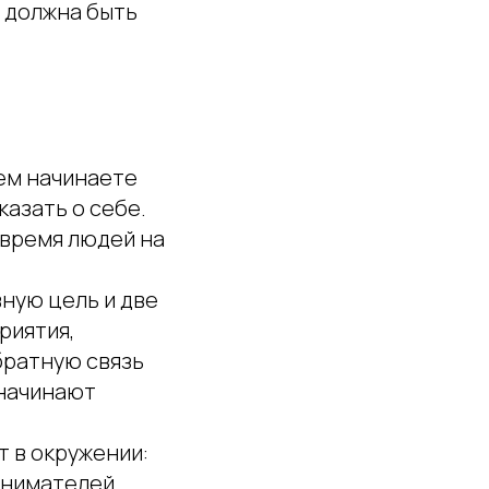
а должна быть
чем начинаете
казать о себе.
 время людей на
ную цель и две
риятия,
братную связь
 начинают
т в окружении:
инимателей,