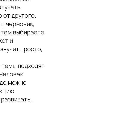
олучать
 от другого.
т, черновик,
затем выбираете
кст и
звучит просто,
е темы подходят
 Человек
где можно
акцию
 развивать.