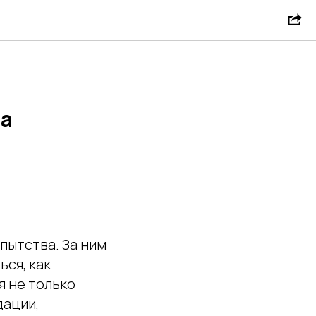
о бренда
да
пытства. За ним
ся, как
я не только
дации,