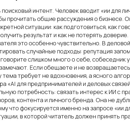
 поисковый интент. Человек вводит «ии для ли
обы прочитать общие рассуждения о бизнесе. О
нкретной ситуации: как подготовиться, как гово
получить результат и как не потерять доверие.
ателя это особенно чувствительно. В деловой
тировать случайные подходы: репутация запо
 говорите слишком много о себе, собеседник у
 замечают. Если обещаете и не возвращаетесь
 тема требует не вдохновения, а ясного алго
ра «AI для предпринимателей и деловых связей
ьную потребность: связать интерес к ИИ с пр
оров, контента и личного бренда. Она не дуб
му что фокусируется именно на запросе «ии д
туации, в которой читатель должен принять пр