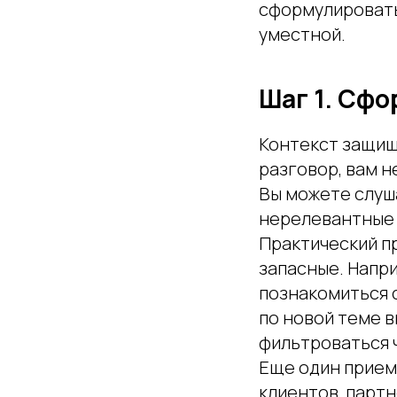
сформулировать
уместной.
Шаг 1. Сфо
Контекст защищ
разговор, вам н
Вы можете слуш
нерелевантные
Практический п
запасные. Напр
познакомиться с
по новой теме 
фильтроваться 
Еще один прием 
клиентов, партн