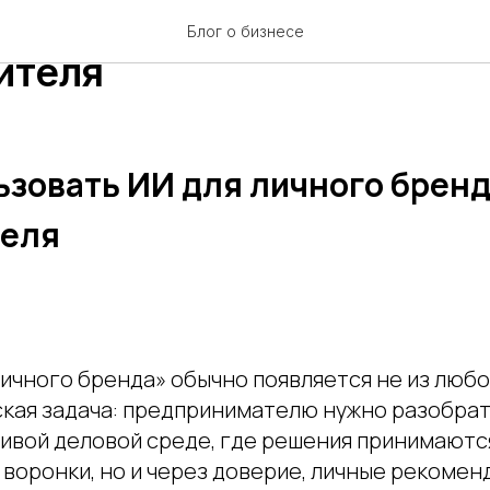
ользовать ИИ для личног
Блог о бизнесе
ителя
ьзовать ИИ для личного брен
теля
личного бренда» обычно появляется не из любо
кая задача: предпринимателю нужно разобрать
живой деловой среде, где решения принимаютс
 воронки, но и через доверие, личные рекомен