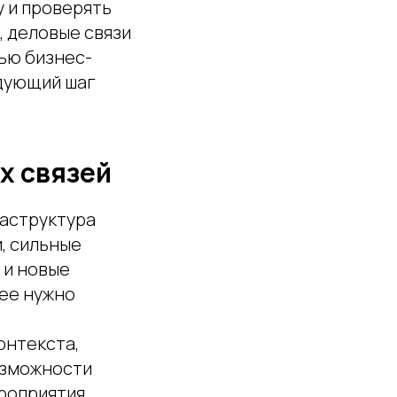
у и проверять
, деловые связи
ью бизнес-
едующий шаг
х связей
раструктура
, сильные
 и новые
 ее нужно
онтекста,
озможности
роприятия,