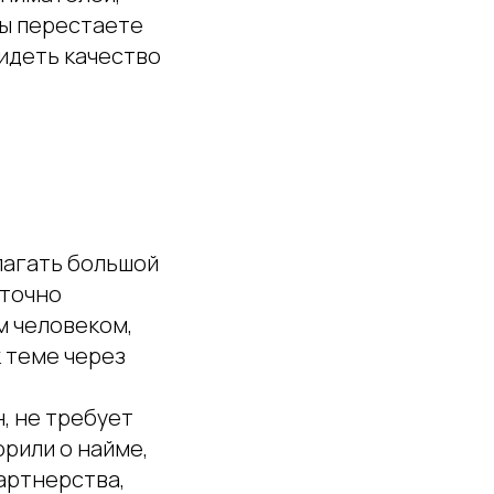
вы перестаете
видеть качество
лагать большой
аточно
м человеком,
 теме через
, не требует
орили о найме,
артнерства,