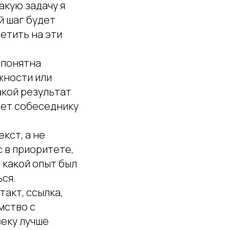
акую задачу я
й шаг будет
етить на эти
 понятна
жности или
акой результат
ает собеседнику
кст, а не
с в приоритете,
 какой опыт был
ься.
акт, ссылка,
мство с
веку лучше