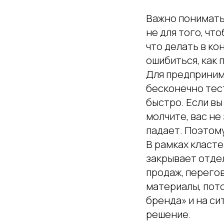
Важно понимать
не для того, чт
что делать в ко
ошибиться, как 
Для предприним
бесконечно тес
быстро. Если вы
молчите, вас не
падает. Поэтому
В рамках класте
закрывает отдел
продаж, перегов
материалы, пото
бренда» и на си
решение.