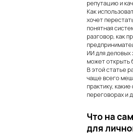
репутацию и ка
Как использоват
хочет перестать
понятная систем
разговор, как п
предпринимател
ИИ для деловых 
может открыть 
В этой статье р
чаще всего меш
практику, какие
переговорах и 
Что на са
для лично