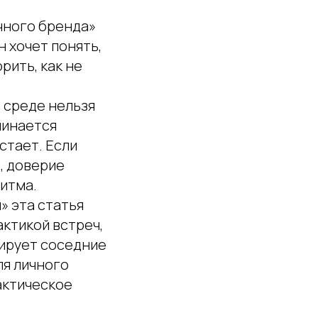
чного бренда»
н хочет понять,
рить, как не
 среде нельзя
минается
стает. Если
, доверие
ритма.
» эта статья
актикой встреч,
лирует соседние
ля личного
актическое