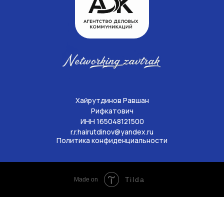
Хайрутдинов Равшан
Рифкатович
ИНН 165048121500
r.r.hairutdinov@yandex.ru
Политика конфиденциальности
Tilda
Made on